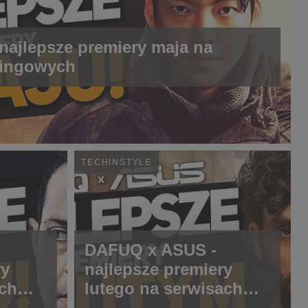
ajlepsze premiery maja na
mingowych
TECHINSTYLE
DAFUQ x ASUS -
ry
najlepsze premiery
ch
lutego na serwisach
streamingowych