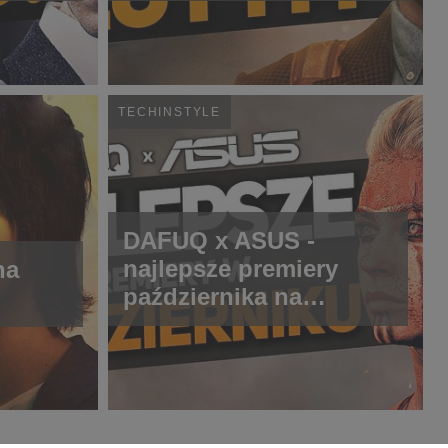
TECHINSTYLE
DAFUQ x ASUS -
najlepsze premiery
na
października na
serwisach
streamingowych