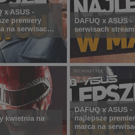
 x ASUS -
sze premiery
DAFUQ x ASUS - n
a na serwisach
serwisach strea
mingowych
TECHINSTYLE
DAFUQ x ASUS -
najlepsze premie
y kwietnia na
marca na serwisa
streamingowych