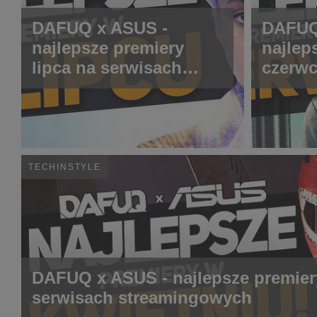
DAFUQ x ASUS -
DAFUQ
najlepsze premiery
najlep
lipca na serwisach
czerwc
streamingowych
strea
TECHINSTYLE
DAFUQ x ASUS - najlepsze premier
serwisach streamingowych