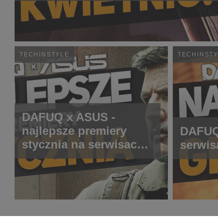
TECHINSTYLE
TECHINST
DAFUQ x ASUS -
najlepsze premiery
DAFUQ 
stycznia na serwisach
serwis
streamingowych