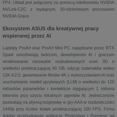
FP4. Układ jest połączony za pomocą interkonektu NVIDIA
NVLink-C2C z wydajnym, 20-rdzeniowym procesorem
NVIDIA Grace.
Ekosystem ASUS dla kreatywnej pracy
wspieranej przez AI
Laptopy ProArt oraz ProArt Mini PC napędzane przez RTX
Spark umożliwiają twórcom, deweloperom AI i graczom
renderowanie niezwykle rozbudowanych scen 3D o
wielkości przekraczającej 90 GB, edycję materiałów wideo
12K 4:2:2, generowanie filmów 4K z wykorzystaniem AI oraz
uruchamianie modeli językowych (LLM) o wielkości do 120
miliardów parametrów i kontekście sięgającym 1 miliona
tokenów przy użyciu lokalnych agentów AI. Jednocześnie
pozwalają na płynną rozgrywkę w gry AAA w rozdzielczości
1440p przy liczbie klatek przekraczającej 100 FPS. Firma
Adobe przebudowuje aplikacje Photoshop i Premiere od