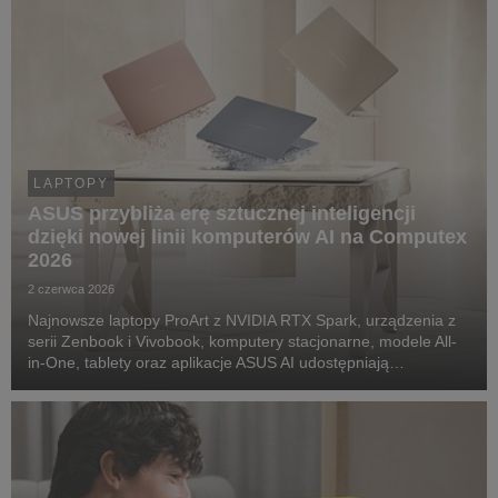
LAPTOPY
ASUS przybliża erę sztucznej inteligencji
dzięki nowej linii komputerów AI na Computex
2026
2 czerwca 2026
Najnowsze laptopy ProArt z NVIDIA RTX Spark, urządzenia z
serii Zenbook i Vivobook, komputery stacjonarne, modele All-
in-One, tablety oraz aplikacje ASUS AI udostępniają
zaawansowane możliwości produktywności oparte na
sztucznej inteligencji szerokiemu gronu użytkowników...