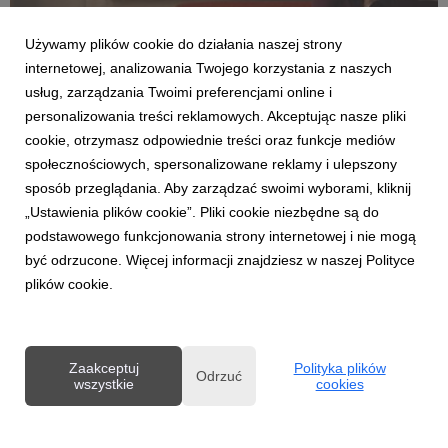
Używamy plików cookie do działania naszej strony
internetowej, analizowania Twojego korzystania z naszych
usług, zarządzania Twoimi preferencjami online i
personalizowania treści reklamowych. Akceptując nasze pliki
LAPTOPY
cookie, otrzymasz odpowiednie treści oraz funkcje mediów
ASUS wprowadza na polski rynek nowe
społecznościowych, spersonalizowane reklamy i ulepszony
modele laptopów: Zenbook A14 (UX3407) oraz
sposób przeglądania. Aby zarządzać swoimi wyborami, kliknij
Zenbook A16 (UX3607)
„Ustawienia plików cookie”. Pliki cookie niezbędne są do
20 kwietnia 2026
podstawowego funkcjonowania strony internetowej i nie mogą
ASUS prezentuje dwa przełomowe modele z serii Zenbook,
być odrzucone. Więcej informacji znajdziesz w naszej Polityce
które redefiniują standardy mobilności i wydajności. Zenbook
plików cookie.
A14 o wadze zaledwie 990 g oraz Zenbook A16 z ekranem 3K
OLED i wagą 1,2 kg to najnowsze propozycje napędzane
potężnymi układami Snapdragon® X2 Elite.
Zaakceptuj
Polityka plików
Odrzuć
wszystkie
cookies
Powered by