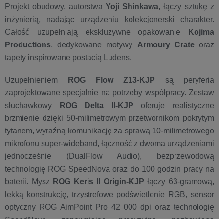
Projekt obudowy, autorstwa
Yoji Shinkawa
, łączy sztukę z
inżynierią, nadając urządzeniu kolekcjonerski charakter.
Całość uzupełniają ekskluzywne opakowanie
Kojima
Productions
, dedykowane motywy
Armoury Crate
oraz
tapety inspirowane postacią Ludens.
Uzupełnieniem
ROG Flow Z13-KJP
są peryferia
zaprojektowane specjalnie na potrzeby współpracy. Zestaw
słuchawkowy
ROG Delta II-KJP
oferuje realistyczne
brzmienie dzięki 50-milimetrowym przetwornikom pokrytym
tytanem, wyraźną komunikację za sprawą 10-milimetrowego
mikrofonu super-wideband, łączność z dwoma urządzeniami
jednocześnie (DualFlow Audio), bezprzewodową
technologię ROG SpeedNova oraz do 100 godzin pracy na
baterii. Mysz
ROG Keris II Origin-KJP
łączy 63-gramową,
lekką konstrukcję, trzystrefowe podświetlenie RGB, sensor
optyczny ROG AimPoint Pro 42 000 dpi oraz technologię