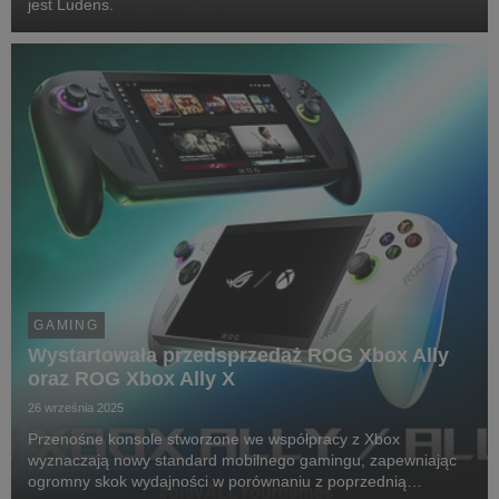
jest Ludens.
GAMING
Wystartowała przedsprzedaż ROG Xbox Ally
oraz ROG Xbox Ally X
26 września 2025
Przenośne konsole stworzone we współpracy z Xbox
wyznaczają nowy standard mobilnego gamingu, zapewniając
ogromny skok wydajności w porównaniu z poprzednią