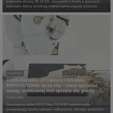
podwójne ekrany 3K OLED, stworzone z myślą o graczach i
twórcach, którzy oczekują maksymalnej wygody podczas
wielozadaniowej pracy.
GAMING
ASUS Republic of Gamers i KOJIMA
PRODUCTIONS łączą siły - rusza sprzedaż
nowej, efektownej linii sprzętu dla graczy
3 marca 2026
Gamingowy tablet ROG Flow Z13-KJP odzwierciedla
prawdziwego ducha zabawy i odkrywania, którego symbolem