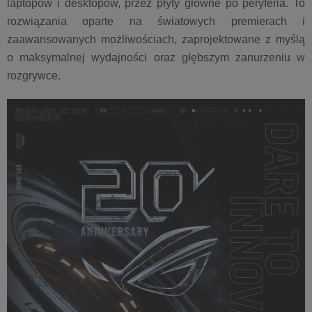
laptopów i desktopów, przez płyty główne po peryferia. To
rozwiązania oparte na światowych premierach i
zaawansowanych możliwościach, zaprojektowane z myślą
o maksymalnej wydajności oraz głębszym zanurzeniu w
rozgrywce.