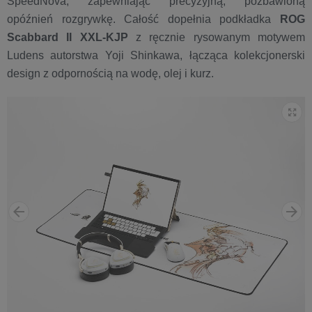
SpeedNova, zapewniając precyzyjną, pozbawioną
opóźnień rozgrywkę. Całość dopełnia podkładka
ROG
Scabbard II XXL-KJP
z ręcznie rysowanym motywem
Ludens autorstwa Yoji Shinkawa, łącząca kolekcjonerski
design z odpornością na wodę, olej i kurz.