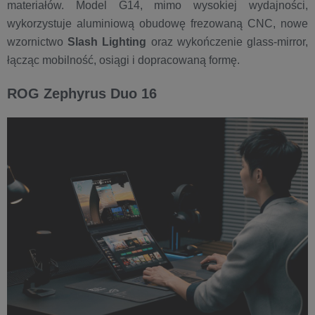
materiałów. Model G14, mimo wysokiej wydajności,
wykorzystuje aluminiową obudowę frezowaną CNC, nowe
wzornictwo
Slash Lighting
oraz wykończenie glass-mirror,
łącząc mobilność, osiągi i dopracowaną formę.
ROG Zephyrus Duo 16