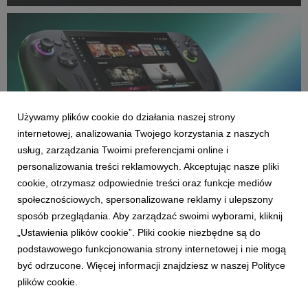
generacją.
Używamy plików cookie do działania naszej strony
internetowej, analizowania Twojego korzystania z naszych
usług, zarządzania Twoimi preferencjami online i
personalizowania treści reklamowych. Akceptując nasze pliki
cookie, otrzymasz odpowiednie treści oraz funkcje mediów
społecznościowych, spersonalizowane reklamy i ulepszony
GAMING
sposób przeglądania. Aby zarządzać swoimi wyborami, kliknij
ROG Xbox Ally i ROG Xbox Ally X trafią do
sprzedaży 16 października 2025 roku
„Ustawienia plików cookie”. Pliki cookie niezbędne są do
podstawowego funkcjonowania strony internetowej i nie mogą
20 sierpnia 2025
być odrzucone. Więcej informacji znajdziesz w naszej Polityce
Światowa premiera handheldów gamingowych ROG Xbox Ally
plików cookie.
już na Gamescom 2025.