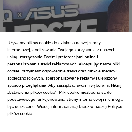
Używamy plików cookie do działania naszej strony
internetowej, analizowania Twojego korzystania z naszych
usług, zarządzania Twoimi preferencjami online i
personalizowania treści reklamowych. Akceptując nasze pliki
cookie, otrzymasz odpowiednie treści oraz funkcje mediów
TECHINSTYLE
społecznościowych, spersonalizowane reklamy i ulepszony
DAFUQ x ASUS - najlepsze premiery maja na
sposób przeglądania. Aby zarządzać swoimi wyborami, kliknij
serwisach streamingowych
„Ustawienia plików cookie”. Pliki cookie niezbędne są do
20 maja 2024
podstawowego funkcjonowania strony internetowej i nie mogą
Witajcie w kolejnym odcinku premierowym z najciekawszymi
być odrzucone. Więcej informacji znajdziesz w naszej Polityce
filmami i serialami do obejrzenia w maju na serwisach VOD.
plików cookie.
Zaczynamy!