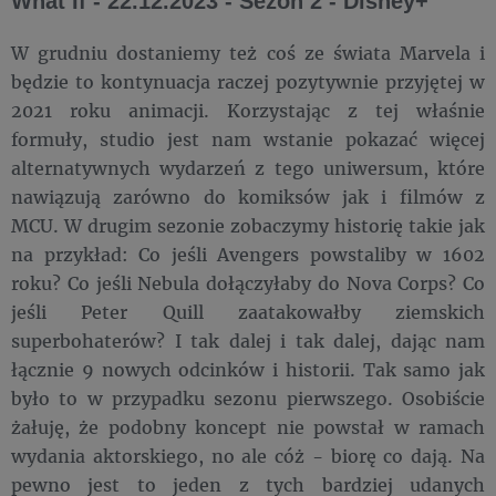
What If - 22.12.2023 - Sezon 2 - Disney+
W grudniu dostaniemy też coś ze świata Marvela i
będzie to kontynuacja raczej pozytywnie przyjętej w
2021 roku animacji. Korzystając z tej właśnie
formuły, studio jest nam wstanie pokazać więcej
alternatywnych wydarzeń z tego uniwersum, które
nawiązują zarówno do komiksów jak i filmów z
MCU. W drugim sezonie zobaczymy historię takie jak
na przykład: Co jeśli Avengers powstaliby w 1602
roku? Co jeśli Nebula dołączyłaby do Nova Corps? Co
jeśli Peter Quill zaatakowałby ziemskich
superbohaterów? I tak dalej i tak dalej, dając nam
łącznie 9 nowych odcinków i historii. Tak samo jak
było to w przypadku sezonu pierwszego. Osobiście
żałuję, że podobny koncept nie powstał w ramach
wydania aktorskiego, no ale cóż - biorę co dają. Na
pewno jest to jeden z tych bardziej udanych